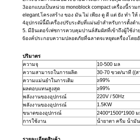
3ออกแบบเป็นหน่วย monoblock compact เครื่องนี้รวมกา
elegant.โครงสร้าง ของ มัน ไม่ เพียง ดู ดี แต่ ยัง ทํา
4อุปกรณ์นี้มีเครื่องปรับระดับที่แม่นยําสําหรับการต
5. มีอินเตอร์เฟซการควบคุมปานล์สัมผัสที่เข้าถึงผู้ใช้
6องค์ประกอบความปลอดภัยที่ฉลาดจะหยุดเครื่องโดยอ
ปริมาตร
ความจุ
10-500 มล
ความสามารถในการผลิต
30-70 ขวด/นาที ((
≥99%
ความแม่นยําในการเติม
≥99%
ผลตอบแทนสูงสุด
220V / 50Hz
พลังงานของอุปกรณ์
1.5KW
พลังงานของอุปกรณ์
ขนาดของอุปกรณ์
2400*1500*1900 ม
การใช้งาน
น้ํายาตา ครีม น้ํามั
รายละเอียดสินค้า