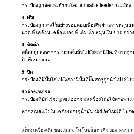
กระป๋องถูกจัดและกํากับโดย turntable feeder กระป๋อง
3. เติม
กระป๋องถูกวางไว้อย่างรอบคอบเพื่อเติมผ่านการหมุนสั่น, ต
นวด ที่ เคลื่อน เคลื่อน เอง ที่ เติม น้ํา หมุน ใน ขวด อย่า
4- ติดต่อ
พล็อกถูกส่งจากกระบอกสั่นสั่นไปยังสถานีปิด, ที่ขว
ปิดที่เหมาะสม.
5. ปิด
กระป๋องที่มีปั๊มใส่ไปยังสถานีปั๊มที่ปั๊มสกรูถูกนําไปใ
6กล่องเอเกรส
กระป๋องที่ปิดไว้จะถูกขนออกจากเครื่องโดยใช้สายพานขน
หากคุณสนใจใน เครื่องบรรจุน้ํามัน cbd อัตโนมัติ โปรด
แท็ก:
เครื่องเติมของเหลว
,
โมโนบล็อค เติมของเหลวแล