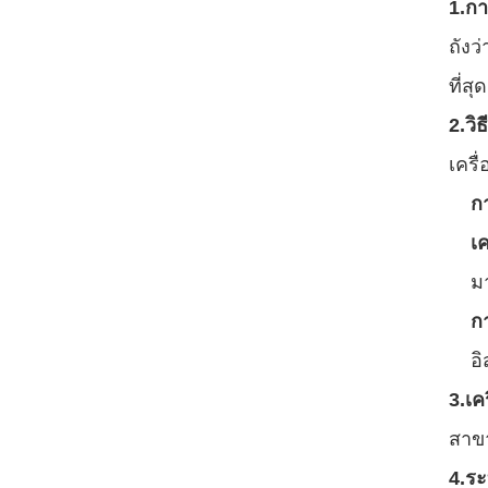
1.
กา
ถังว
ที่สุด
2.
วิ
เครื
ก
เค
มา
ก
อ
3.
เคร
สาข
4.
ระ