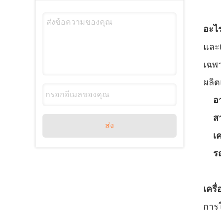
อะไร
และ
เฉพา
ผลิต
อ
ส
ส่ง
เค
ร
เครื
การใ