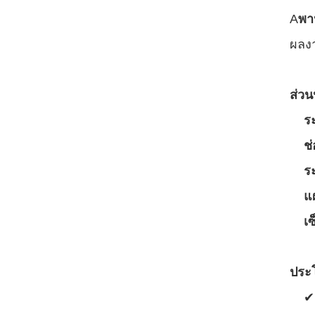
A
พา
ผลงา
ส่วน
ร
ช่
ร
แ
เ
ประโ
✔