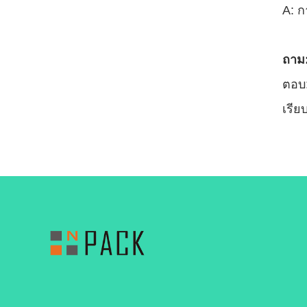
A: ก
ถาม:
ตอบ:
เรีย