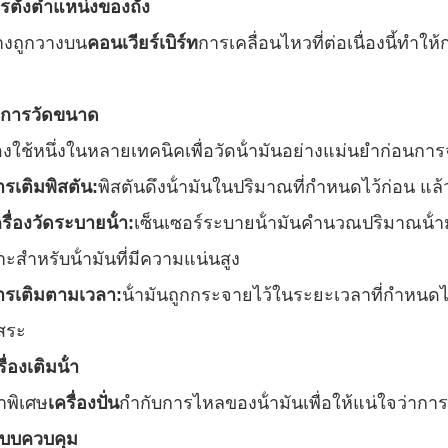
รตั้งตําแหน่งของถัง
่างถูกวางบน
คอนเวียร์เบิร์ท
การเคลื่อนไหวที่ต่อเนื่องนี้ทํ
ธีการวัดขนาด
่องใช้หนึ่งในหลายเทคนิคเพื่อวัดน้ํามันอย่างแม่นยําก่อนการจ
ารเติมพิสตัน:
พิสตันดึงน้ํามันในปริมาณที่กําหนดไว้ก่อน แล้
รื่องวัดระบายน้ํา:
เซ็นเซอร์ระบายน้ํามันคํานวณปริมาณน้ํามั
ะสําหรับน้ํามันที่มีความแน่นสูง
ารเติมตามเวลา:
น้ํามันถูกกระจายไว้ในระยะเวลาที่กําหนดไว้
ิสระ
ื่องเติมน้ํา
าพิเศษ
เครื่องปั่น
กํากับการไหลของน้ํามันเพื่อให้แน่ใจว่าก
บบควบคุม