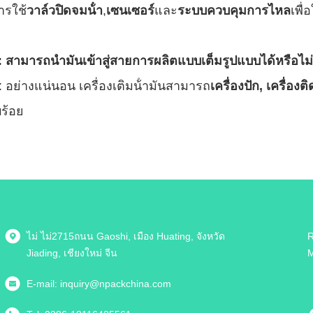
ารใช้
วาล์วปิดจมน้ํา
,
เซนเซอร์
และ
ระบบควบคุมการไหล
เพื่
 สามารถนํามันเข้าสู่สายการผลิตแบบเต็มรูปแบบได้หรือไม่
 อย่างแน่นอน เครื่องเติมน้ํามันสามารถ
เครื่องปัก
, เครื่อง
บร้อย
ไม่ ไม่2715ถนน Gaoshi, เมือง Huating, จังหวัด
R
Jiading, เชียงใหม่ จีน
M
E-mail:
inquiry@npackchina.com