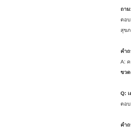
ถาม
ตอบ:
สุข
คํา
A: ค
ขวดต
Q: เ
ตอบ:
คําถ