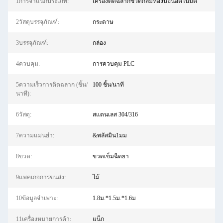
1การจำแนกประเภท:
เครื่องติดฉลากขวดกลมห้องนอนอัตโนมัติ
2วัสดุบรรจุภัณฑ์:
กระดาษ
3บรรจุภัณฑ์:
กล่อง
4ควบคุม:
การควบคุม PLC
5ความเร็วการติดฉลาก (ชิ้น/
100 ชิ้น/นาที
นาที):
6วัสดุ:
สแตนเลส 304/316
7ความแม่นยำ:
&พลัสมิน1มม
8ขวด:
ขวดเข็มฉีดยา
9แพคเกจการขนส่ง:
ไม้
10ข้อมูลจำเพาะ:
1.8ม.*1.5ม.*1.6ม
11เครื่องหมายการค้า:
แน็ก