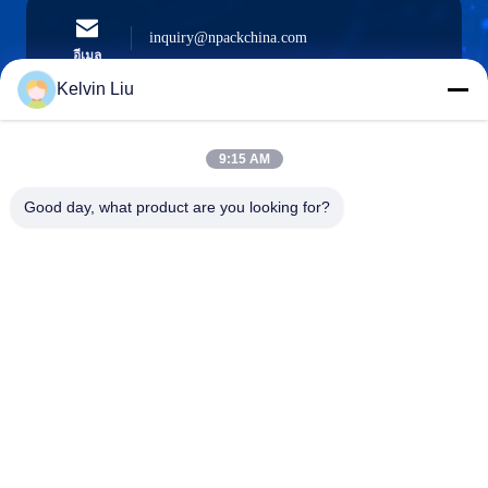
inquiry@npackchina.com
อีเมล
Kelvin Liu
9:15 AM
0086-21-66035560
โทรศัพท์
Good day, what product are you looking for?
Shanghai Npack Automation Equipment Co.,
Ltd.